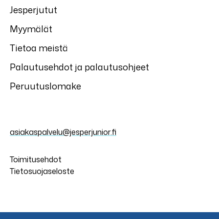
Jesperjutut
Myymälät
Tietoa meistä
Palautusehdot ja palautusohjeet
Peruutuslomake
asiakaspalvelu@jesperjunior.fi
Toimitusehdot
Tietosuojaseloste