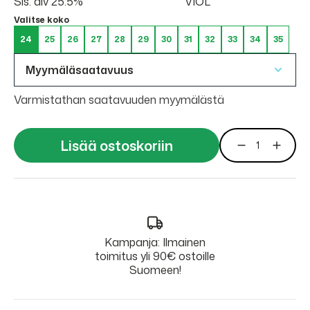
Sis. alv 25.5%
VIOL
Valitse koko
24
25
26
27
28
29
30
31
32
33
34
35
Myymäläsaatavuus
Varmistathan saatavuuden myymälästä
Lisää ostoskoriin
Kampanja: Ilmainen
toimitus yli 90€ ostoille
Suomeen!