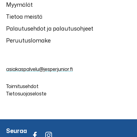
Myymälät
Tietoa meistä
Palautusehdot ja palautusohjeet
Peruutuslomake
asiakaspalvelu@jesperjunior.fi
Toimitusehdot
Tietosuojaseloste
Seuraa