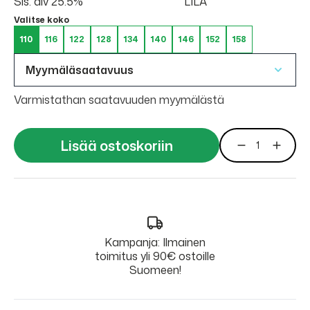
Sis. alv 25.5%
LILA
Valitse koko
110
116
122
128
134
140
146
152
158
Myymäläsaatavuus
Varmistathan saatavuuden myymälästä
Lisää ostoskoriin
Kampanja: Ilmainen
toimitus yli 90€ ostoille
Suomeen!