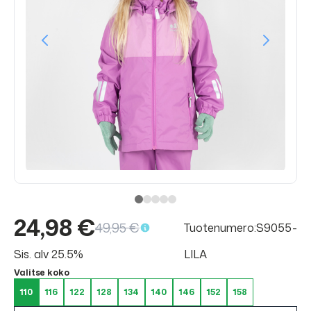
24,98 €
49,95 €
Tuotenumero:S9055-
Sis. alv 25.5%
LILA
Valitse koko
110
116
122
128
134
140
146
152
158