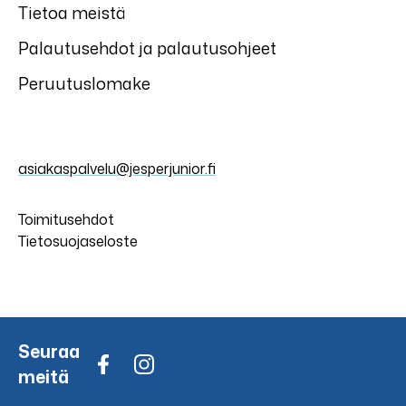
Tietoa meistä
Palautusehdot ja palautusohjeet
Peruutuslomake
asiakaspalvelu@jesperjunior.fi
Toimitusehdot
Tietosuojaseloste
Seuraa
meitä