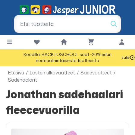
Koodilla: BACKTOSCHOOL saat -20% edun
sulje
normaalihintaisesta tuotteesta
Etusivu
/
Lasten ulkovaatteet
/
Sadevaatteet
/
Sadehaalarit
Jonathan sadehaalari
fleecevuorilla