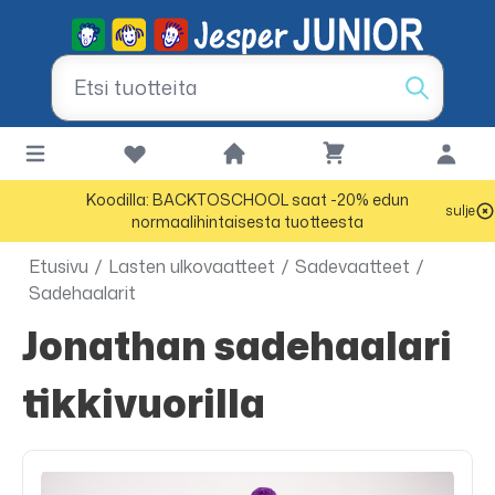
Koodilla: BACKTOSCHOOL saat -20% edun
sulje
normaalihintaisesta tuotteesta
Etusivu
/
Lasten ulkovaatteet
/
Sadevaatteet
/
Sadehaalarit
Jonathan sadehaalari
tikkivuorilla