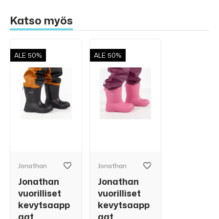
Katso myös
ALE
50%
ALE
50%
Jonathan
Jonathan
Jonathan
Jonathan
vuorilliset
vuorilliset
kevytsaapp
kevytsaapp
aat
aat