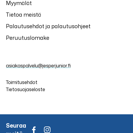
Myymälät
Tietoa meistä
Palautusehdot ja palautusohjeet
Peruutuslomake
asiakaspalvelu@jesperjunior.fi
Toimitusehdot
Tietosuojaseloste
Seuraa