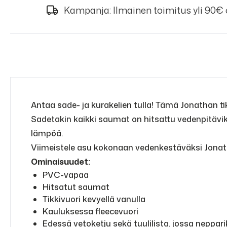
Kampanja: Ilmainen toimitus yli 90€
Antaa sade- ja kurakelien tulla! Tämä Jonathan tikk
Sadetakin kaikki saumat on hitsattu vedenpitävik
lämpöä.
Viimeistele asu kokonaan vedenkestäväksi Jonatha
Ominaisuudet:
PVC-vapaa
Hitsatut saumat
Tikkivuori kevyellä vanulla
Kauluksessa fleecevuori
Edessä vetoketju sekä tuulilista, jossa neppari