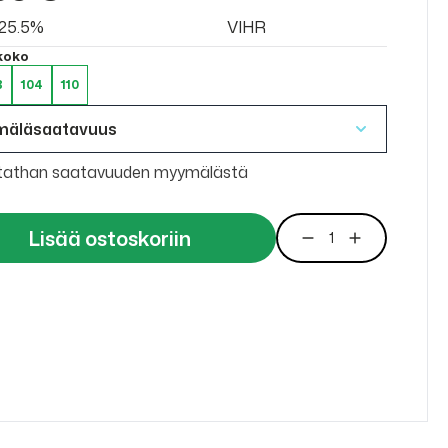
v 25.5%
VIHR
 koko
8
104
110
mäläsaatavuus
tathan saatavuuden myymälästä
Lisää ostoskoriin