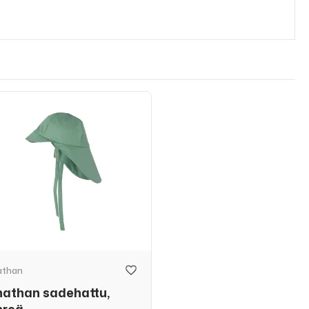
athan
nathan sadehattu,