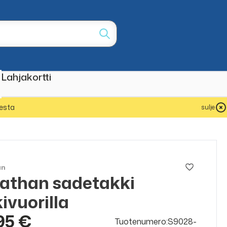
Lahjakortti
esta
sulje
an
athan sadetakki
kivuorilla
95 €
Tuotenumero:S9028-