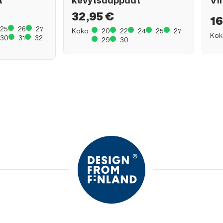
t
kevytsaappaat
Vi
32,95 €
16
25
26
27
Koko:
20
22
24
25
27
Kok
30
31
32
29
30