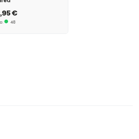
hreä
,95 €
o:
48