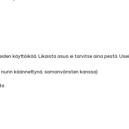
den käyttöikää. Likaista asua ei tarvitse aina pestä. Use
, nurin käännettynä, samanväristen kanssa)
ta