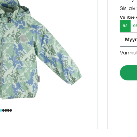
Sis. al
Valitse
92
9
Myy
Varmis