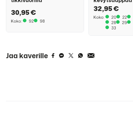
tikkivuorilla
kevytsaappaa
32,95 €
30,95 €
Koko:
20
22
Koko:
92
98
28
29
33
Jaa kaverille