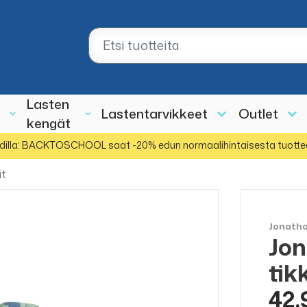
Lasten
Lastentarvikkeet
Outlet
kengät
dilla: BACKTOSCHOOL saat -20% edun normaalihintaisesta tuotte
it
Jonath
Jon
tik
42,