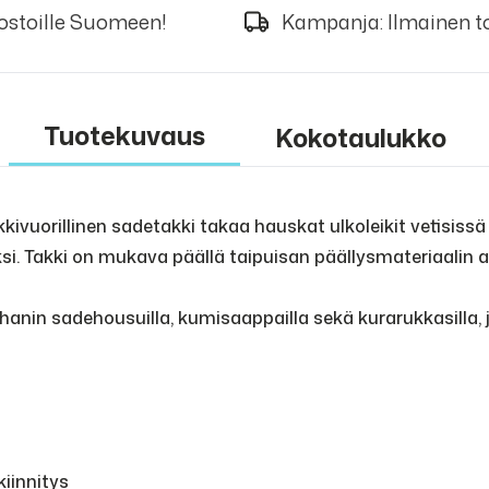
 ostoille Suomeen!
Kampanja: Ilmainen to
Tuotekuvaus
Kokotaulukko
ivuorillinen sadetakki takaa hauskat ulkoleikit vetisissä j
si. Takki on mukava päällä taipuisan päällysmateriaalin a
nin sadehousuilla, kumisaappailla sekä kurarukkasilla, j
kiinnitys