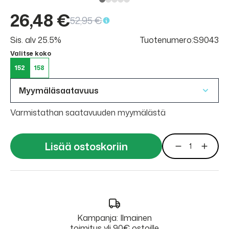
26,48 €
52,95 €
Sis. alv 25.5%
Tuotenumero:S9043
Valitse koko
152
158
Myymäläsaatavuus
Varmistathan saatavuuden myymälästä
Lisää ostoskoriin
Kampanja: Ilmainen
toimitus yli 90€ ostoille