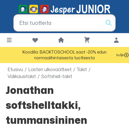
Koodilla: BACKTOSCHOOL saat -20% edun
sulje
normaalihintaisesta tuotteesta
Etusivu
/
Lasten ulkovaatteet
/
Takit
/
Välikausitakit
/
Softshell-takit
Jonathan
softshelltakki,
tummansininen