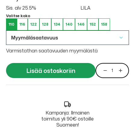
Sis. alv 25.5%
LILA
Valitse koko
110
116
122
128
134
140
146
152
158
Myymäläsaatavuus
Varmistathan saatavuuden myymälästä
Lisää ostoskoriin
Kampanja: Ilmainen
toimitus yli 90€ ostoille
Suomeen!