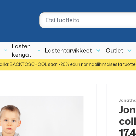
Lasten
Lastentarvikkeet
Outlet
kengät
dilla: BACKTOSCHOOL saat -20% edun normaalihintaisesta tuotte
Jonath
Jon
ALE
50%
col
17,