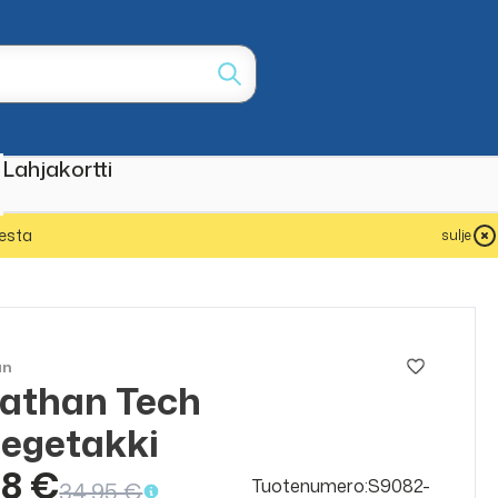
Lahjakortti
esta
sulje
an
athan Tech
ALE
50%
legetakki
48 €
Tuotenumero:S9082-
34,95 €