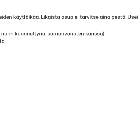
den käyttöikää. Likaista asua ei tarvitse aina pestä. Use
, nurin käännettynä, samanväristen kanssa)
ta