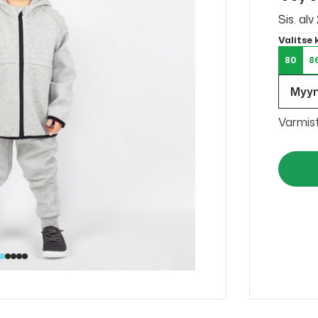
Sis. al
Valitse
80
8
Myy
Varmis