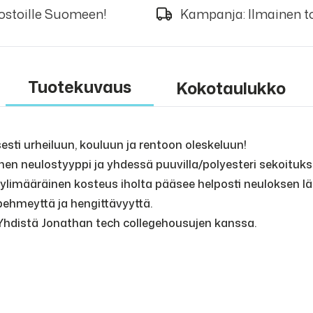
 ostoille Suomeen!
Kampanja: Ilmainen to
Tuotekuvaus
Kokotaulukko
sesti urheiluun, kouluun ja rentoon oleskeluun!
inen neulostyyppi ja yhdessä puuvilla/polyesteri sekoituk
 ylimääräinen kosteus iholta pääsee helposti neuloksen l
ehmeyttä ja hengittävyyttä.
 Yhdistä Jonathan tech collegehousujen kanssa.