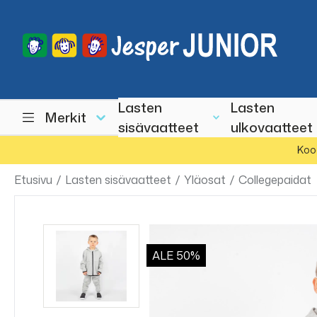
Lasten
Lasten
Merkit
sisävaatteet
ulkovaatteet
Koo
Etusivu
/
Lasten sisävaatteet
/
Yläosat
/
Collegepaidat
ALE
50%