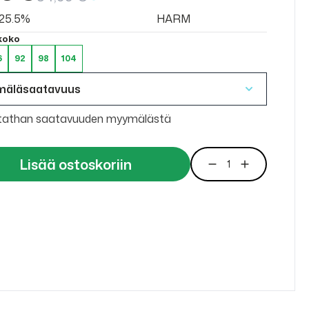
v 25.5%
HARM
 koko
6
92
98
104
mäläsaatavuus
tathan saatavuuden myymälästä
Lisää ostoskoriin