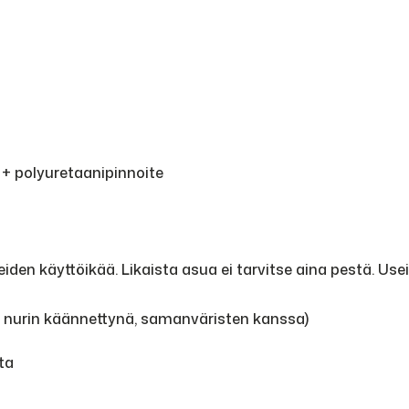
d + polyuretaanipinnoite
den käyttöikää. Likaista asua ei tarvitse aina pestä. Use
, nurin käännettynä, samanväristen kanssa)
ta