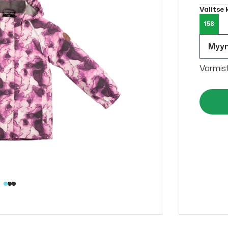
Valitse
158
Myy
Varmis