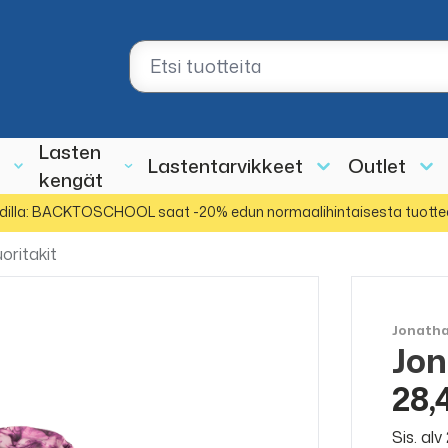
Lasten
Lastentarvikkeet
Outlet
kengät
dilla: BACKTOSCHOOL saat -20% edun normaalihintaisesta tuotte
oritakit
Jonath
Jon
ALE
50%
28,
Sis. al