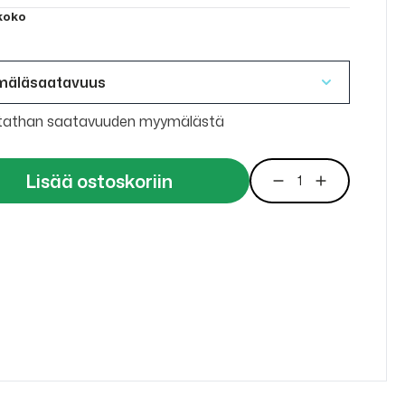
 koko
mäläsaatavuus
tathan saatavuuden myymälästä
Lisää ostoskoriin