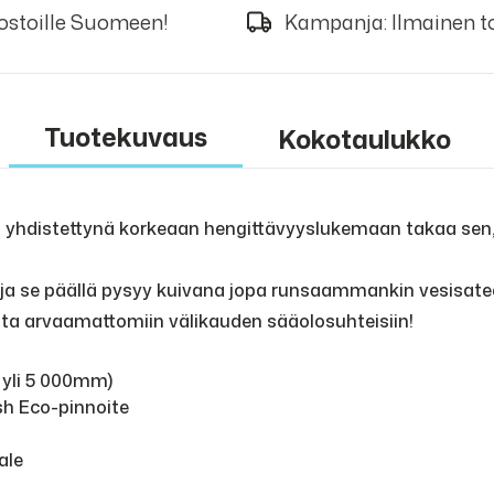
 ostoille Suomeen!
Kampanja: Ilmainen to
Tuotekuvaus
Kokotaulukko
vo yhdistettynä korkeaan hengittävyyslukemaan takaa sen, 
ja se päällä pysyy kuivana jopa runsaammankin vesisateen
lta arvaamattomiin välikauden sääolosuhteisiin!
 yli 5 000mm)
ish Eco-pinnoite
ale