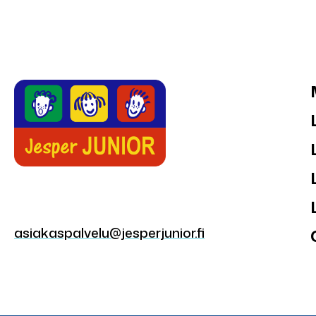
asiakaspalvelu@jesperjunior.fi