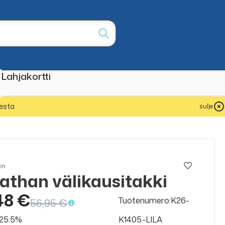
Lahjakortti
esta
sulje
an
athan välikausitakki
ALE
50%
48 €
Tuotenumero:K26-
56,95 €
v 25.5%
K1405-LILA