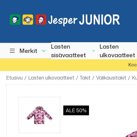
Lasten
Lasten
Merkit
sisävaatteet
ulkovaatteet
Koo
Etusivu
/
Lasten ulkovaatteet
/
Takit
/
Välikausitakit
/
Ku
ALE
50%