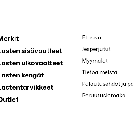
Etusivu
Merkit
Jesperjutut
Lasten sisävaatteet
Myymälät
Lasten ulkovaatteet
Tietoa meistä
Lasten kengät
Palautusehdot ja p
Lastentarvikkeet
Peruutuslomake
Outlet