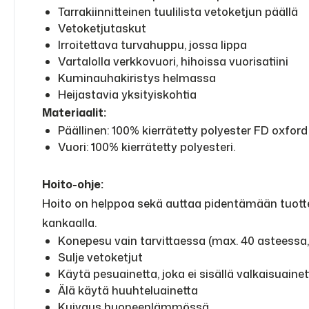
Tarrakiinnitteinen tuulilista vetoketjun päällä
Vetoketjutaskut
Irroitettava turvahuppu, jossa lippa
Vartalolla verkkovuori, hihoissa vuorisatiini
Kuminauhakiristys helmassa
Heijastavia yksityiskohtia
Materiaalit:
Päällinen: 100% kierrätetty polyester FD oxfor
Vuori: 100% kierrätetty polyesteri.
Hoito-ohje:
Hoito on helppoa sekä auttaa pidentämään tuottei
kankaalla.
Konepesu vain tarvittaessa (max. 40 asteessa
Sulje vetoketjut
Käytä pesuainetta, joka ei sisällä valkaisuainet
Älä käytä huuhteluainetta
Kuivaus huoneenlämmössä