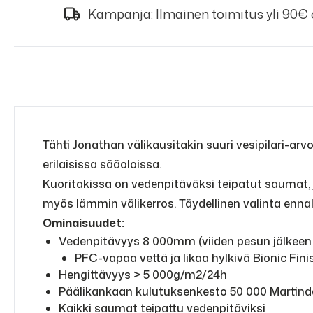
Kampanja: Ilmainen toimitus yli 90€
Tähti Jonathan välikausitakin suuri vesipilari-ar
erilaisissa sääoloissa.
Kuoritakissa on vedenpitäväksi teipatut saumat, 
myös lämmin välikerros. Täydellinen valinta enna
Ominaisuudet:
Vedenpitävyys 8 000mm (viiden pesun jälkeen
PFC-vapaa vettä ja likaa hylkivä Bionic Fin
Hengittävyys > 5 000g/m2/24h
Päälikankaan kulutuksenkesto 50 000 Martind
Kaikki saumat teipattu vedenpitäviksi