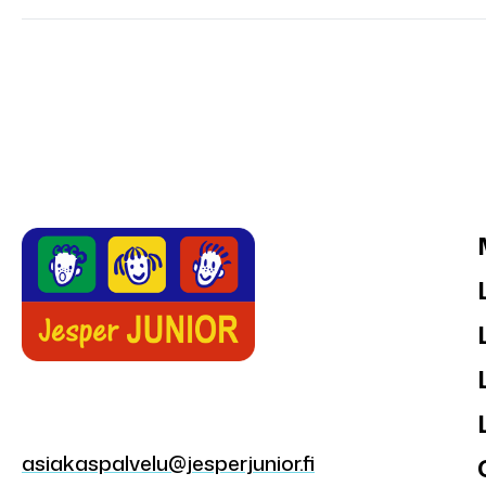
asiakaspalvelu@jesperjunior.fi