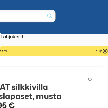
Lahjakortti
esta
sulje
AT silkkivilla
slapaset, musta
95 €