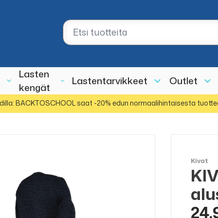
Lasten
Lastentarvikkeet
Outlet
kengät
dilla: BACKTOSCHOOL saat -20% edun normaalihintaisesta tuotte
Kivat
KIV
alu
24,