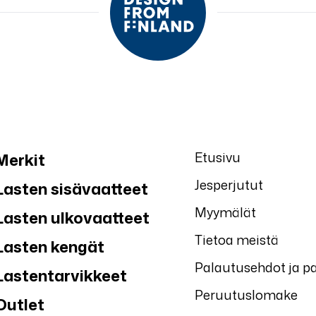
Etusivu
Merkit
Jesperjutut
Lasten sisävaatteet
Myymälät
Lasten ulkovaatteet
Tietoa meistä
Lasten kengät
Palautusehdot ja p
Lastentarvikkeet
Peruutuslomake
Outlet