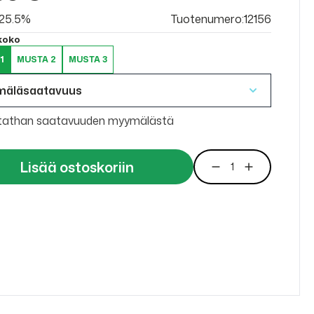
v 25.5%
Tuotenumero:12156
 koko
1
MUSTA 2
MUSTA 3
mäläsaatavuus
tathan saatavuuden myymälästä
Lisää ostoskoriin