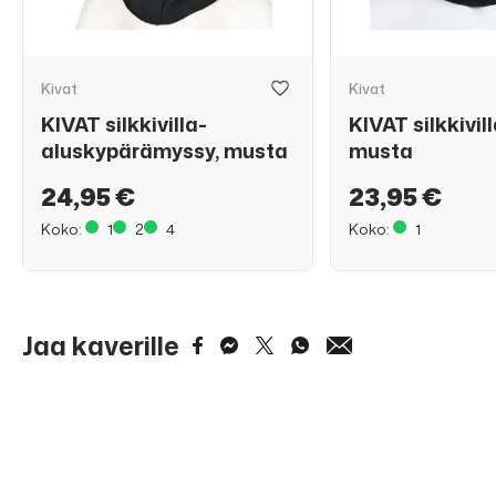
Kivat
Kivat
KIVAT silkkivilla-
KIVAT silkkivil
aluskypärämyssy, musta
musta
24,95 €
23,95 €
Koko:
1
2
4
Koko:
1
Jaa kaverille