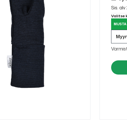
Sis. al
Valitse
MUSTA 
Myy
Varmis