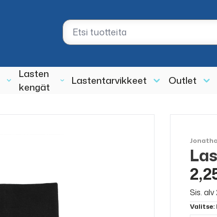
Lasten
Lastentarvikkeet
Outlet
kengät
Jonath
Las
ALE
50%
2,2
Sis. al
Valitse
: