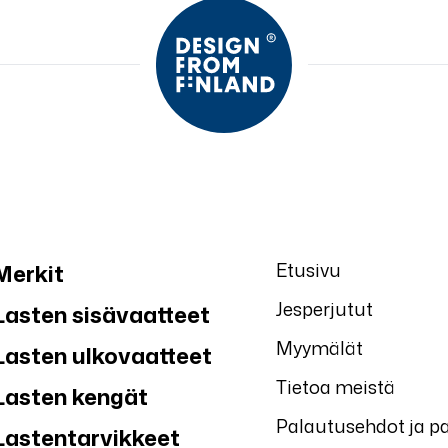
Etusivu
Merkit
Jesperjutut
Lasten sisävaatteet
Myymälät
Lasten ulkovaatteet
Tietoa meistä
Lasten kengät
Palautusehdot ja p
Lastentarvikkeet