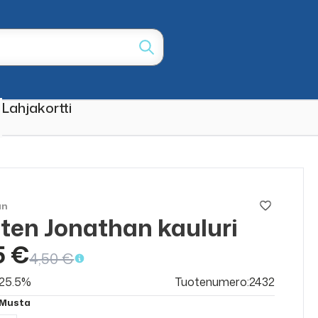
Lahjakortti
an
ten Jonathan kauluri
ALE
50%
5 €
4,50 €
v 25.5%
Tuotenumero:2432
 Musta