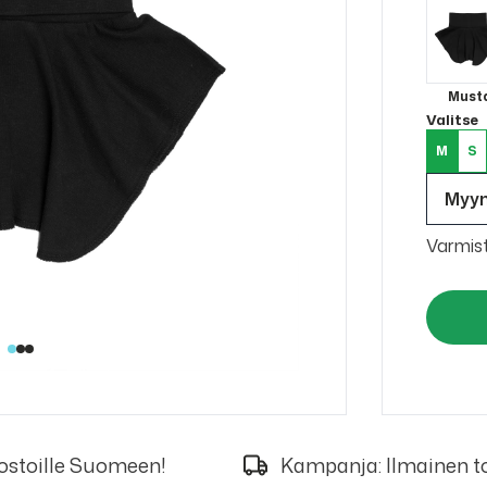
Must
Valitse
M
S
Myy
Varmis
 ostoille Suomeen!
Kampanja: Ilmainen to