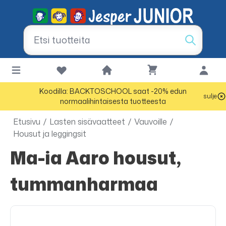
Koodilla: BACKTOSCHOOL saat -20% edun
sulje
normaalihintaisesta tuotteesta
Etusivu
/
Lasten sisävaatteet
/
Vauvoille
/
Housut ja leggingsit
Ma-ia Aaro housut,
tummanharmaa