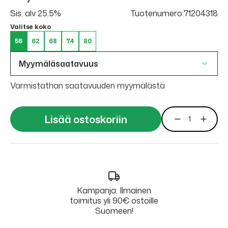
Sis. alv 25.5%
Tuotenumero:71204318
Valitse koko
56
62
68
74
80
Myymäläsaatavuus
Varmistathan saatavuuden myymälästä
Lisää ostoskoriin
Kampanja: Ilmainen
toimitus yli 90€ ostoille
Suomeen!