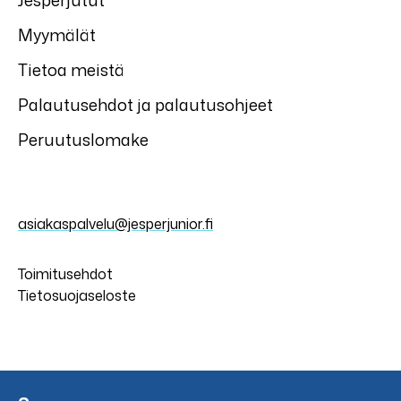
Jesperjutut
Myymälät
Tietoa meistä
Palautusehdot ja palautusohjeet
Peruutuslomake
asiakaspalvelu@jesperjunior.fi
Toimitusehdot
Tietosuojaseloste