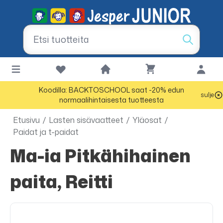
Koodilla: BACKTOSCHOOL saat -20% edun
sulje
normaalihintaisesta tuotteesta
Etusivu
/
Lasten sisävaatteet
/
Yläosat
/
Paidat ja t-paidat
Ma-ia Pitkähihainen
paita, Reitti