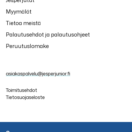
Jesperjutut
Myymälät
Tietoa meistä
Palautusehdot ja palautusohjeet
Peruutuslomake
asiakaspalvelu@jesperjunior.fi
Toimitusehdot
Tietosuojaseloste