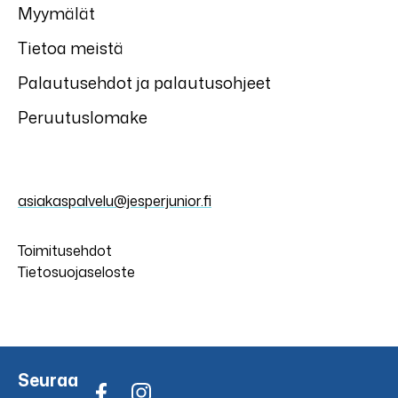
Myymälät
Tietoa meistä
Palautusehdot ja palautusohjeet
Peruutuslomake
asiakaspalvelu@jesperjunior.fi
Toimitusehdot
Tietosuojaseloste
Seuraa