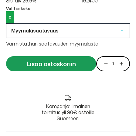
Sis. alv 25.5%
162400
Valitse koko
2
Myymäläsaatavuus
Varmistathan saatavuuden myymälästä
Lisää ostoskoriin
Kampanja: Ilmainen
toimitus yli 90€ ostoille
Suomeen!