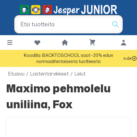
Koodilla: BACKTOSCHOOL saat -20% edun
sulje
normaalihintaisesta tuotteesta
Etusivu
/
Lastentarvikkeet
/
Lelut
Maximo pehmolelu
uniliina, Fox