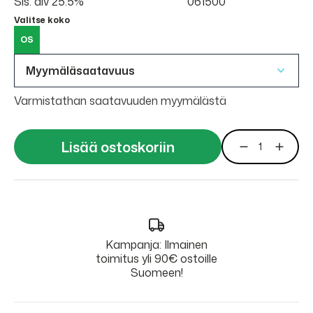
Sis. alv 25.5%
061500
Valitse koko
OS
Myymäläsaatavuus
Varmistathan saatavuuden myymälästä
Lisää ostoskoriin
Kampanja: Ilmainen
toimitus yli 90€ ostoille
Suomeen!