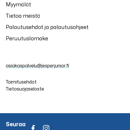
Myymälät
Tietoa meistä
Palautusehdot ja palautusohjeet
Peruutuslomake
asiakaspalvelu@jesperjunior.fi
Toimitusehdot
Tietosuojaseloste
Seuraa