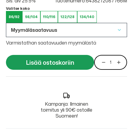
Sis. alv 25.5%
Tuotenumero:6438272087766M
Valitse koko
86/92
98/104
110/116
122/128
134/140
Myymäläsaatavuus
Varmistathan saatavuuden myymälästä
Lisää ostoskoriin
Kampanja: Ilmainen
toimitus yli 90€ ostoille
Suomeen!