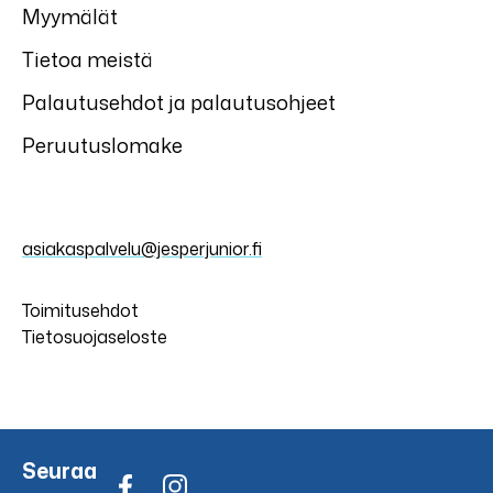
Myymälät
Tietoa meistä
Palautusehdot ja palautusohjeet
Peruutuslomake
asiakaspalvelu@jesperjunior.fi
Toimitusehdot
Tietosuojaseloste
Seuraa