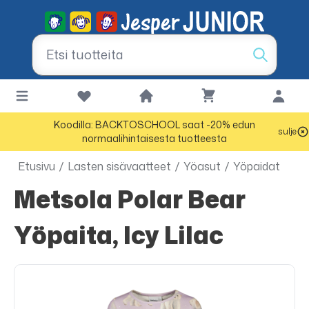
Koodilla: BACKTOSCHOOL saat -20% edun
sulje
normaalihintaisesta tuotteesta
Etusivu
/
Lasten sisävaatteet
/
Yöasut
/
Yöpaidat
Metsola Polar Bear
Yöpaita, Icy Lilac