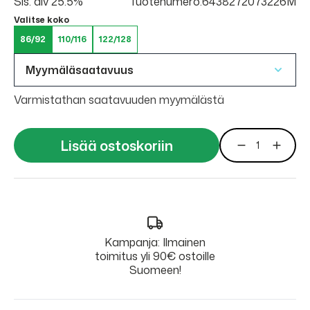
Sis. alv 25.5%
Tuotenumero:6438272073226M
Valitse koko
86/92
110/116
122/128
Myymäläsaatavuus
Varmistathan saatavuuden myymälästä
Lisää ostoskoriin
Kampanja: Ilmainen
toimitus yli 90€ ostoille
Suomeen!