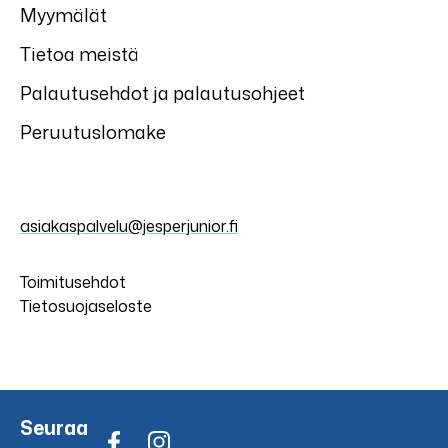
Myymälät
Tietoa meistä
Palautusehdot ja palautusohjeet
Peruutuslomake
asiakaspalvelu@jesperjunior.fi
Toimitusehdot
Tietosuojaseloste
Seuraa