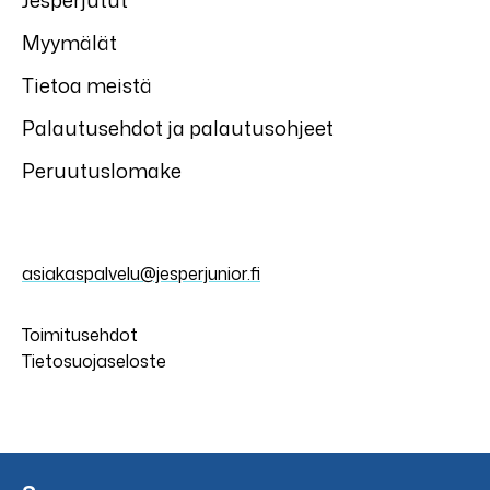
Jesperjutut
Myymälät
Tietoa meistä
Palautusehdot ja palautusohjeet
Peruutuslomake
asiakaspalvelu@jesperjunior.fi
Toimitusehdot
Tietosuojaseloste