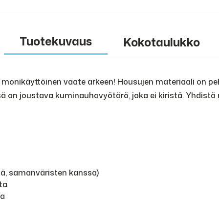
Tuotekuvaus
Kokotaulukko
t monikäyttöinen vaate arkeen! Housujen materiaali on p
ä on joustava kuminauhavyötärö, joka ei kiristä. Yhdistä
nä, samanväristen kanssa)
ta
na