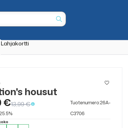
Lahjakortti
s
ion's housut
ALE
50%
0 €
Tuotenumero:26A-
13,99 €
v 25.5%
C3706
 koko