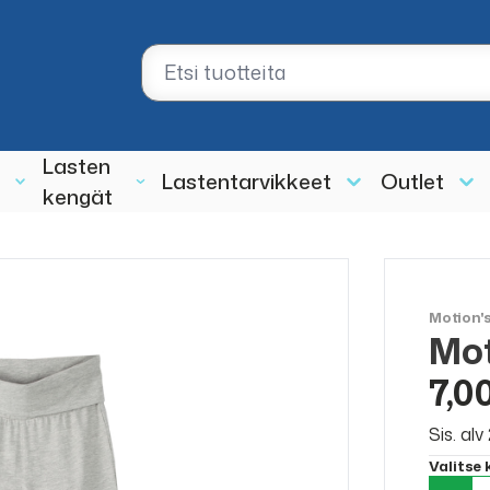
Lasten
Lastentarvikkeet
Outlet
kengät
Motion'
Mot
ALE
50%
7,0
Sis. al
Valitse