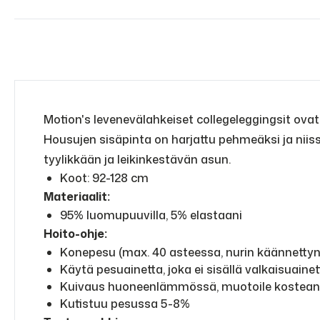
Motion's levenevälahkeiset collegeleggingsit ova
Housujen sisäpinta on harjattu pehmeäksi ja niiss
tyylikkään ja leikinkestävän asun.
Koot: 92-128 cm
Materiaalit:
95% luomupuuvilla, 5% elastaani
Hoito-ohje:
Konepesu (max. 40 asteessa, nurin käännetty
Käytä pesuainetta, joka ei sisällä valkaisuainet
Kuivaus huoneenlämmössä, muotoile kostea
Kutistuu pesussa 5-8%