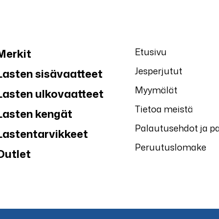
Etusivu
Merkit
Jesperjutut
Lasten sisävaatteet
Myymälät
Lasten ulkovaatteet
Tietoa meistä
Lasten kengät
Palautusehdot ja p
Lastentarvikkeet
Peruutuslomake
Outlet