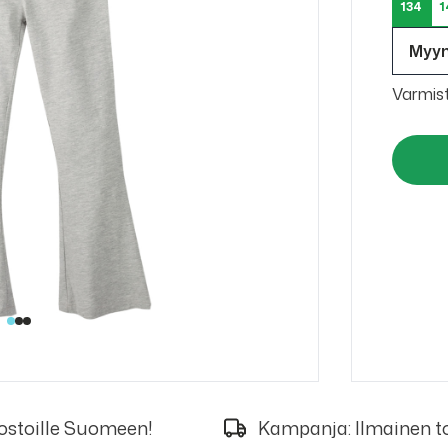
134
1
Myy
Varmis
 ostoille Suomeen!
Kampanja: Ilmainen to