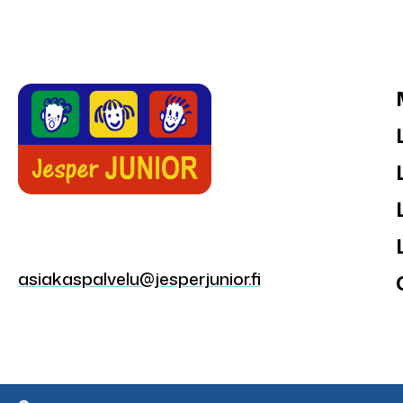
asiakaspalvelu@jesperjunior.fi