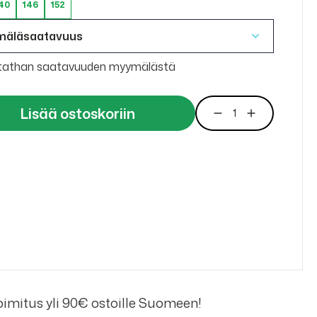
40
146
152
mäläsaatavuus
tathan saatavuuden myymälästä
Lisää ostoskoriin
imitus yli 90€ ostoille Suomeen!