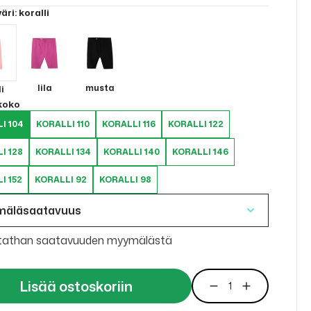
väri
: koralli
lila
musta
i
 koko
I 104
KORALLI 110
KORALLI 116
KORALLI 122
I 128
KORALLI 134
KORALLI 140
KORALLI 146
I 152
KORALLI 92
KORALLI 98
mäläsaatavuus
tathan saatavuuden myymälästä
Lisää ostoskoriin