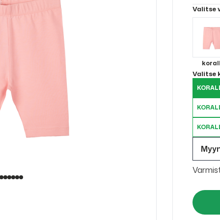
Valitse 
korall
Valitse
KORALL
KORALL
KORALL
Myy
Varmis