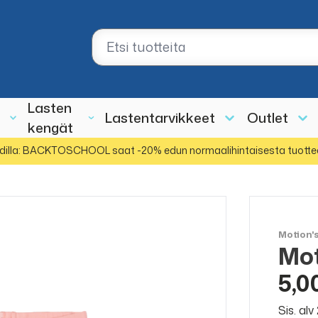
Lasten
Lastentarvikkeet
Outlet
kengät
dilla: BACKTOSCHOOL saat -20% edun normaalihintaisesta tuotte
Motion'
Mot
ALE
50%
5,0
Sis. al