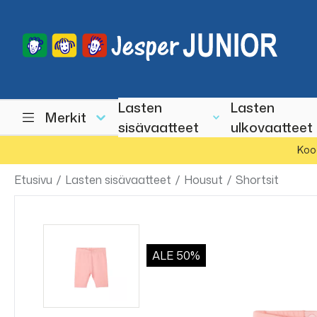
Lasten
Lasten
Merkit
sisävaatteet
ulkovaatteet
Koo
Etusivu
/
Lasten sisävaatteet
/
Housut
/
Shortsit
ALE
50%