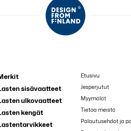
Etusivu
Merkit
Jesperjutut
Lasten sisävaatteet
Myymälät
Lasten ulkovaatteet
Tietoa meistä
Lasten kengät
Palautusehdot ja p
Lastentarvikkeet