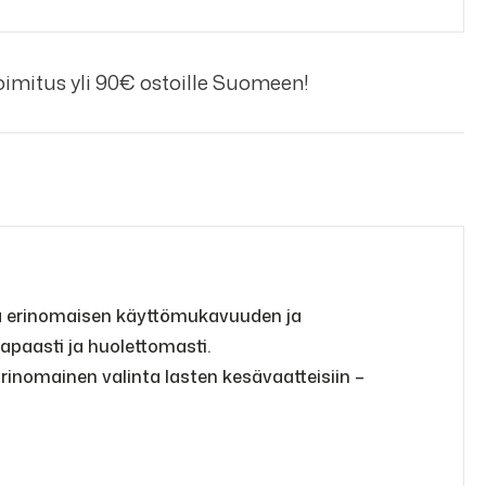
imitus yli 90€ ostoille Suomeen!
aa erinomaisen käyttömukavuuden ja
vapaasti ja huolettomasti.
Erinomainen valinta lasten kesävaatteisiin –