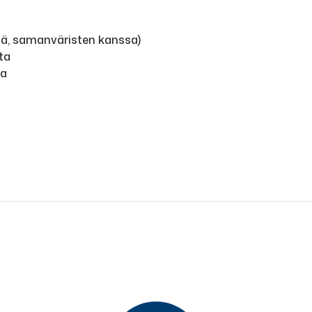
nä, samanväristen kanssa)
ta
na