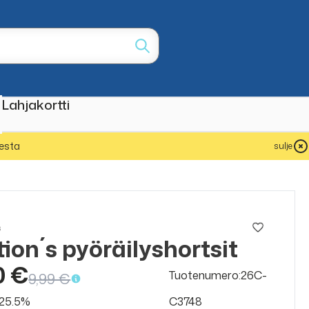
Lahjakortti
esta
sulje
s
ion´s pyöräilyshortsit
ALE
50%
0 €
Tuotenumero:26C-
9,99 €
v 25.5%
C3748