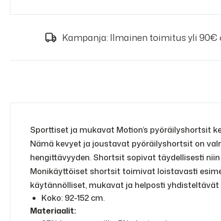
Kampanja: Ilmainen toimitus yli 90€
Sporttiset ja mukavat Motion’s pyöräilyshortsit kes
Nämä kevyet ja joustavat pyöräilyshortsit on va
hengittävyyden. Shortsit sopivat täydellisesti nii
Monikäyttöiset shortsit toimivat loistavasti esime
käytännölliset, mukavat ja helposti yhdisteltävät 
Koko: 92-152 cm.
Materiaalit: