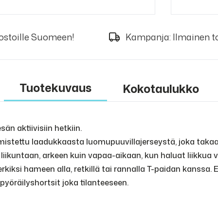
 ostoille Suomeen!
Kampanja: Ilmainen to
Tuotekuvaus
Kokotaulukko
än aktiivisiin hetkiin.
lmistettu laadukkaasta luomupuuvillajerseystä, joka tak
n liikuntaan, arkeen kuin vapaa-aikaan, kun haluat liikkua 
rkiksi hameen alla, retkillä tai rannalla T-paidan kanssa. 
pyöräilyshortsit joka tilanteeseen.