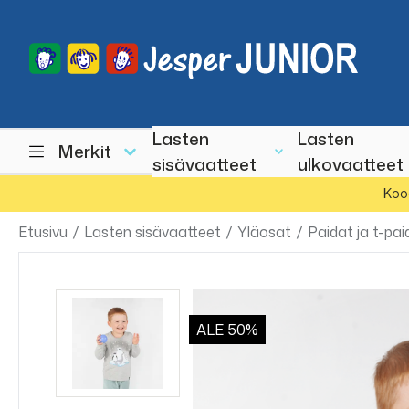
Lasten
Lasten
Merkit
sisävaatteet
ulkovaatteet
Koo
Etusivu
/
Lasten sisävaatteet
/
Yläosat
/
Paidat ja t-pai
ALE
50%