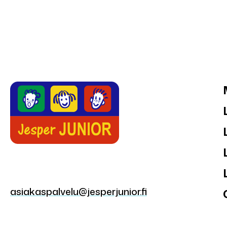
asiakaspalvelu@jesperjunior.fi