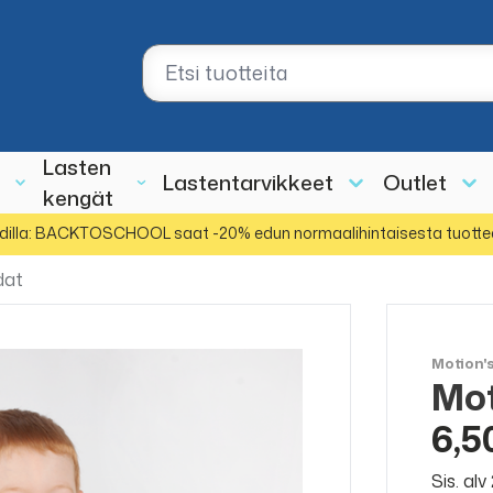
Lasten
Lastentarvikkeet
Outlet
kengät
dilla: BACKTOSCHOOL saat -20% edun normaalihintaisesta tuotte
dat
Motion'
Mot
ALE
50%
6,5
Sis. al