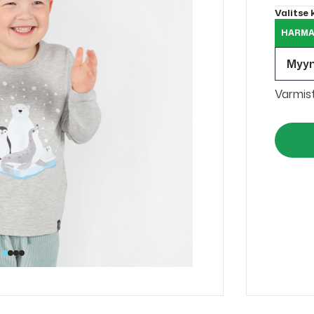
Valitse
HARMA
Myy
Varmis