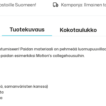
 ostoille Suomeen!
Kampanja: Ilmainen to
Tuotekuvaus
Kokotaulukko
eutumiseen! Paidan materiaali on pehmeää luomupuuvillaa, 
aidan esimerkiksi Motion's collegehousuihin.
nä, samanväristen kanssa)
ta
na