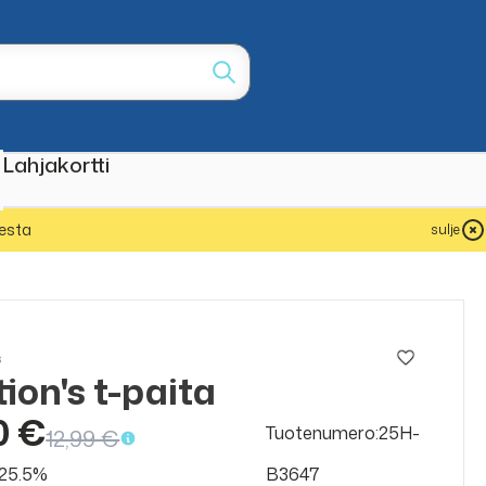
Lahjakortti
esta
sulje
s
ion's t-paita
ALE
50%
0 €
Tuotenumero:25H-
12,99 €
v 25.5%
B3647