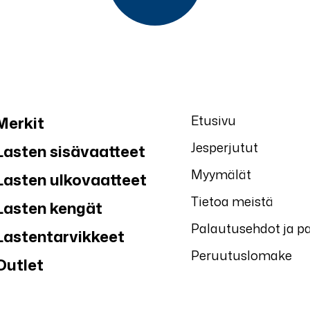
Etusivu
Merkit
Jesperjutut
Lasten sisävaatteet
Myymälät
Lasten ulkovaatteet
Tietoa meistä
Lasten kengät
Palautusehdot ja p
Lastentarvikkeet
Peruutuslomake
Outlet