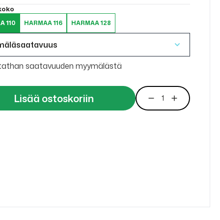
 koko
A 110
HARMAA 116
HARMAA 128
mäläsaatavuus
tathan saatavuuden myymälästä
Lisää ostoskoriin