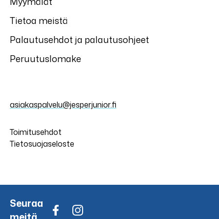
Myymälät
Tietoa meistä
Palautusehdot ja palautusohjeet
Peruutuslomake
asiakaspalvelu@jesperjunior.fi
Toimitusehdot
Tietosuojaseloste
Seuraa
meitä