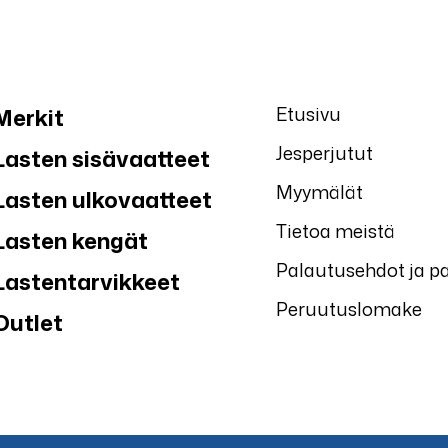
Etusivu
Merkit
Jesperjutut
Lasten sisävaatteet
Myymälät
Lasten ulkovaatteet
Tietoa meistä
Lasten kengät
Palautusehdot ja p
Lastentarvikkeet
Peruutuslomake
Outlet