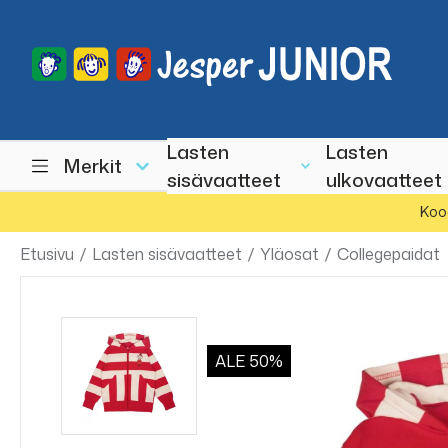
Lasten
Lasten
Merkit
sisävaatteet
ulkovaatteet
Koo
Etusivu
/
Lasten sisävaatteet
/
Yläosat
/
Collegepaidat
ALE
50%