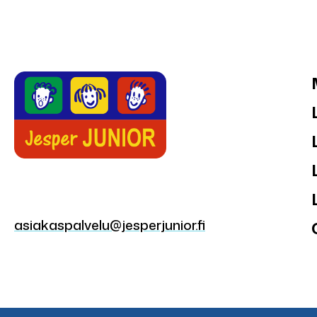
asiakaspalvelu@jesperjunior.fi