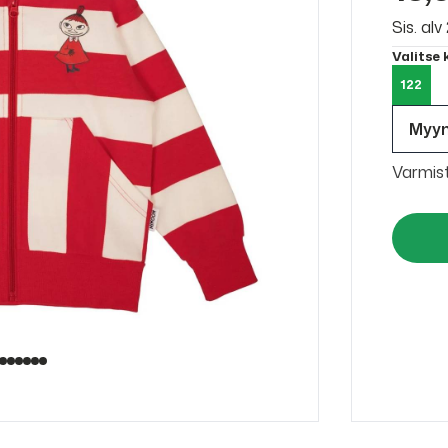
Sis. al
Valitse
122
Myy
Varmis