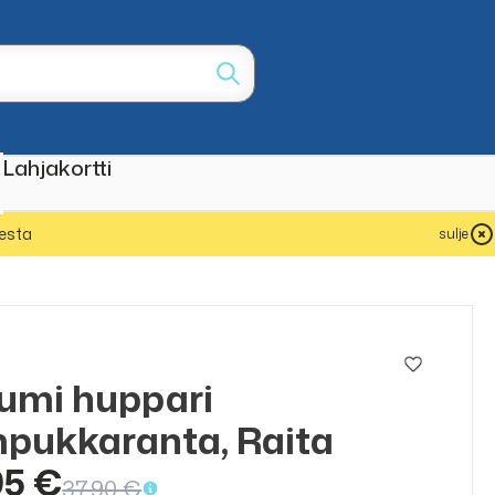
Lahjakortti
esta
sulje
umi huppari
ALE
50%
pukkaranta, Raita
95 €
37,90 €