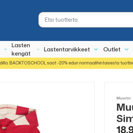
Lasten
Lastentarvikkeet
Outlet
kengät
dilla: BACKTOSCHOOL saat -20% edun normaalihintaisesta tuotte
Muumi
Mu
ALE
50%
Sim
18,