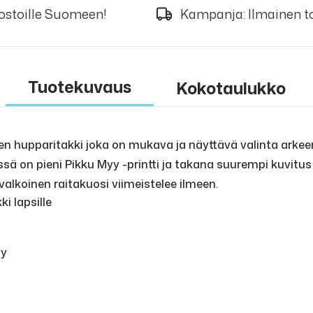
 ostoille Suomeen!
Kampanja: Ilmainen to
Tuotekuvaus
Kokotaulukko
n hupparitakki joka on mukava ja näyttävä valinta arkeen.
ssä on pieni Pikku Myy -printti ja takana suurempi kuvitus
alkoinen raitakuosi viimeistelee ilmeen.
i lapsille
yy