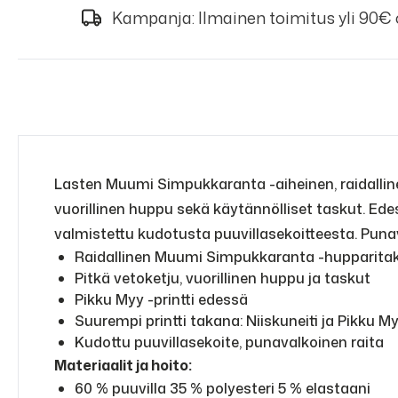
Kampanja: Ilmainen toimitus yli 90€
Lasten Muumi Simpukkaranta -aiheinen, raidalline
vuorillinen huppu sekä käytännölliset taskut. Ede
valmistettu kudotusta puuvillasekoitteesta. Punav
Raidallinen Muumi Simpukkaranta -hupparitakk
Pitkä vetoketju, vuorillinen huppu ja taskut
Pikku Myy -printti edessä
Suurempi printti takana: Niiskuneiti ja Pikku M
Kudottu puuvillasekoite, punavalkoinen raita
Materiaalit ja hoito:
60 % puuvilla 35 % polyesteri 5 % elastaani