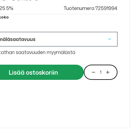
v 25.5%
Tuotenumero:72591994
 koko
mäläsaatavuus
tathan saatavuuden myymälästä
Lisää ostoskoriin