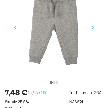
7,48 €
14,95 €
Tuotenumero:26A-
Sis. alv 25.5%
NA3674