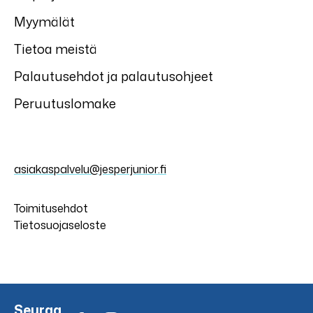
Myymälät
Tietoa meistä
Palautusehdot ja palautusohjeet
Peruutuslomake
asiakaspalvelu@jesperjunior.fi
Toimitusehdot
Tietosuojaseloste
Seuraa