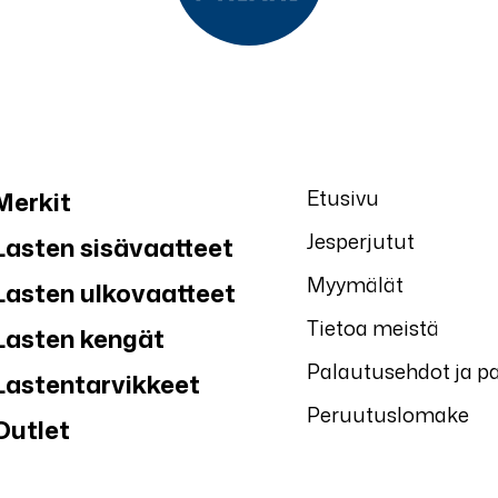
Etusivu
Merkit
Jesperjutut
Lasten sisävaatteet
Myymälät
Lasten ulkovaatteet
Tietoa meistä
Lasten kengät
Palautusehdot ja p
Lastentarvikkeet
Peruutuslomake
Outlet