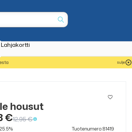
Lahjakortti
esta
sulje
le housut
ALE
50%
8 €
12,95 €
v 25.5%
Tuotenumero:81419