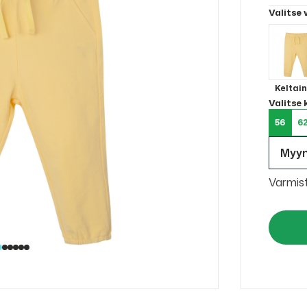
Valitse 
Keltai
Valitse
56
6
Myy
Varmis