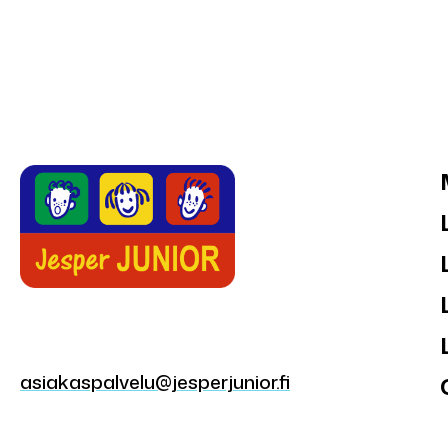
asiakaspalvelu@jesperjunior.fi