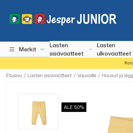
Lasten
Lasten
Merkit
sisävaatteet
ulkovaatteet
Koo
Etusivu
/
Lasten sisävaatteet
/
Vauvoille
/
Housut ja legg
ALE
50%