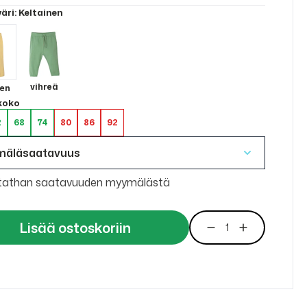
väri
: Keltainen
vihreä
nen
 koko
2
68
74
80
86
92
mäläsaatavuus
tathan saatavuuden myymälästä
Lisää ostoskoriin