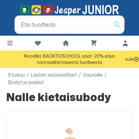
Koodilla: BACKTOSCHOOL saat -20% edun
sulje
normaalihintaisesta tuotteesta
Etusivu
/
Lasten sisävaatteet
/
Vauvoille
/
Bodyt ja paidat
Nalle kietaisubody