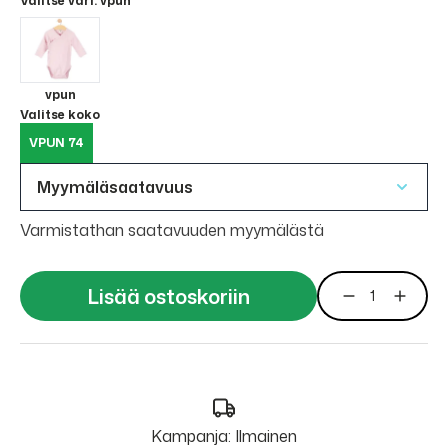
Valitse väri
: vpun
vpun
Valitse koko
VPUN 74
Myymäläsaatavuus
Varmistathan saatavuuden myymälästä
Lisää ostoskoriin
Kampanja: Ilmainen