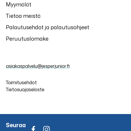
Myymälät
Tietoa meistä
Palautusehdot ja palautusohjeet
Peruutuslomake
asiakaspalvelu@jesperjunior.fi
Toimitusehdot
Tietosuojaseloste
Seuraa