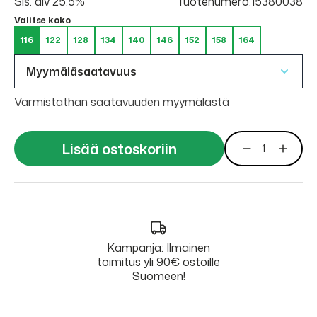
Sis. alv 25.5%
Tuotenumero:15380038
Valitse koko
116
122
128
134
140
146
152
158
164
Myymäläsaatavuus
Varmistathan saatavuuden myymälästä
Lisää ostoskoriin
Kampanja: Ilmainen
toimitus yli 90€ ostoille
Suomeen!