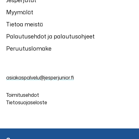
Jesperjutut
Myymälät
Tietoa meistä
Palautusehdot ja palautusohjeet
Peruutuslomake
asiakaspalvelu@jesperjunior.fi
Toimitusehdot
Tietosuojaseloste