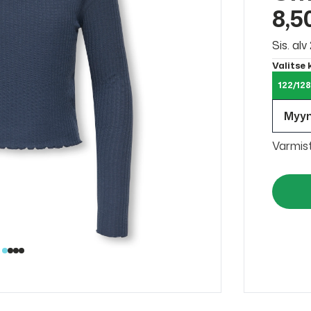
8,5
Sis. al
Valitse
122/12
Myy
Varmis