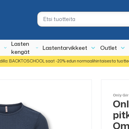
Lasten
Lastentarvikkeet
Outlet
kengät
dilla: BACKTOSCHOOL saat -20% edun normaalihintaisesta tuotte
Only Gir
Onl
ALE
50%
pit
Om