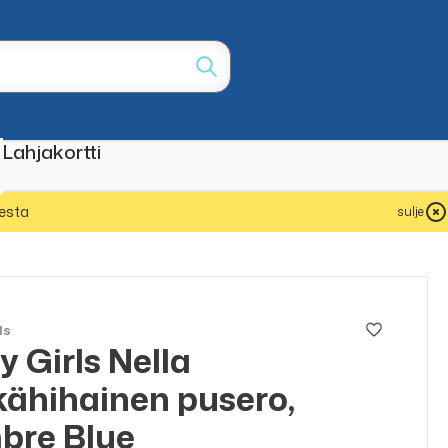
Lahjakortti
esta
sulje
ls
y Girls Nella
ALE
50%
kähihainen pusero,
bre Blue