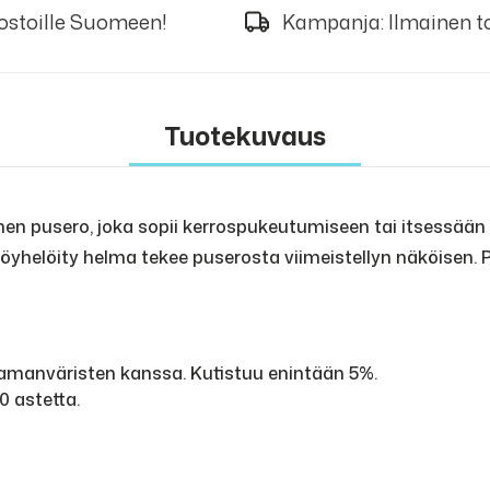
 ostoille Suomeen!
Kampanja: Ilmainen to
Tuotekuvaus
nen pusero, joka sopii kerrospukeutumiseen tai itsessään 
röyhelöity helma tekee puserosta viimeistellyn näköisen. 
samanväristen kanssa. Kutistuu enintään 5%.
0 astetta.