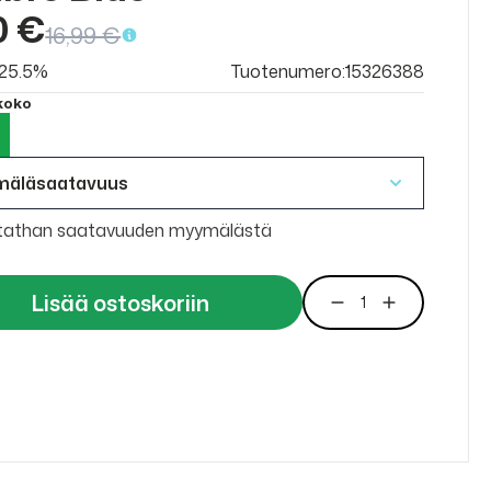
0 €
16,99 €
v 25.5%
Tuotenumero:15326388
 koko
8
mäläsaatavuus
tathan saatavuuden myymälästä
Lisää ostoskoriin