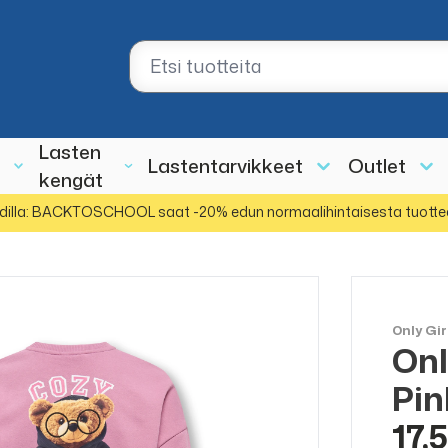
Lasten
Lastentarvikkeet
Outlet
kengät
dilla: BACKTOSCHOOL saat -20% edun normaalihintaisesta tuotte
Only Gir
Onl
ALE
50%
Pin
17,