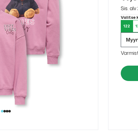
Sis. al
Valitse
122
1
Myy
Varmis