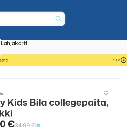
Lahjakortti
esta
sulje
ls
y Kids Bila collegepaita,
ALE
50%
kki
50 €
34,99 €