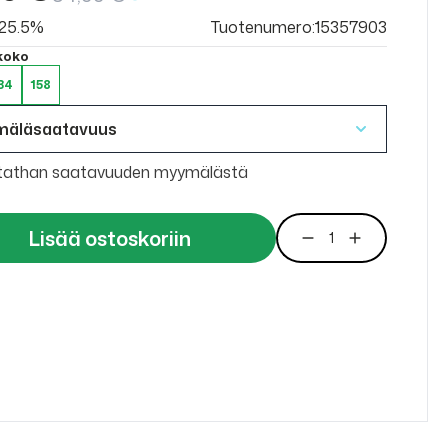
v 25.5%
Tuotenumero:15357903
 koko
34
158
mäläsaatavuus
tathan saatavuuden myymälästä
Lisää ostoskoriin