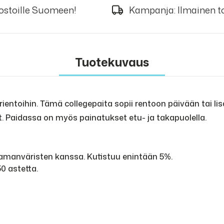
 ostoille Suomeen!
Kampanja: Ilmainen to
Tuotekuvaus
ntoihin. Tämä collegepaita sopii rentoon päivään tai lisä
at. Paidassa on myös painatukset etu- ja takapuolella.
samanväristen kanssa. Kutistuu enintään 5%.
0 astetta.