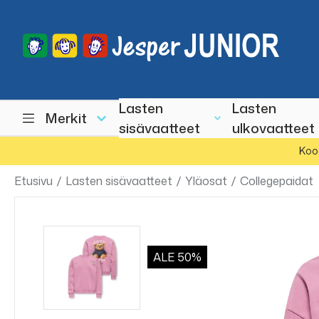
Lasten
Lasten
Merkit
sisävaatteet
ulkovaatteet
Koo
Etusivu
/
Lasten sisävaatteet
/
Yläosat
/
Collegepaidat
ALE
50%