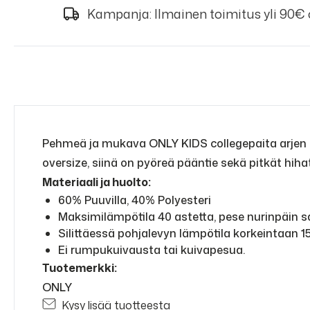
Kampanja: Ilmainen toimitus yli 90€
Pehmeä ja mukava ONLY KIDS collegepaita arjen rie
oversize, siinä on pyöreä pääntie sekä pitkät hih
Materiaali ja huolto:
60% Puuvilla, 40% Polyesteri
Maksimilämpötila 40 astetta, pese nurinpäin 
Silittäessä pohjalevyn lämpötila korkeintaan 15
Ei rumpukuivausta tai kuivapesua.
Tuotemerkki:
ONLY
Kysy lisää tuotteesta