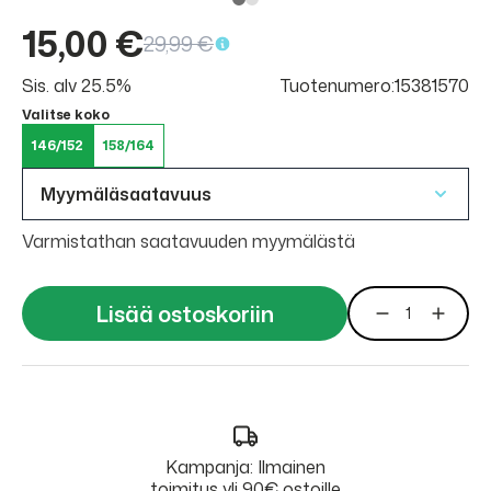
15,00 €
29,99 €
Sis. alv 25.5%
Tuotenumero:15381570
Valitse koko
146/152
158/164
Myymäläsaatavuus
Varmistathan saatavuuden myymälästä
Lisää ostoskoriin
Kampanja: Ilmainen
toimitus yli 90€ ostoille