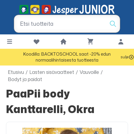
Koodilla: BACKTOSCHOOL saat -20% edun
sulje
normaalihintaisesta tuotteesta
Etusivu
/
Lasten sisävaatteet
/
Vauvoille
/
Bodyt ja paidat
PaaPii body
Kanttarelli, Okra