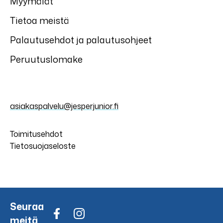
Myymälät
Tietoa meistä
Palautusehdot ja palautusohjeet
Peruutuslomake
asiakaspalvelu@jesperjunior.fi
Toimitusehdot
Tietosuojaseloste
Seuraa
meitä