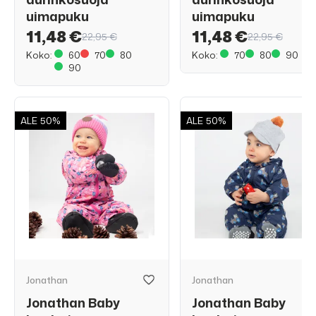
uimapuku
uimapuku
11,48 €
11,48 €
22,95 €
22,95 €
Koko:
60
70
80
Koko:
70
80
90
90
ALE
50%
ALE
50%
Jonathan
Jonathan
Jonathan Baby
Jonathan Baby