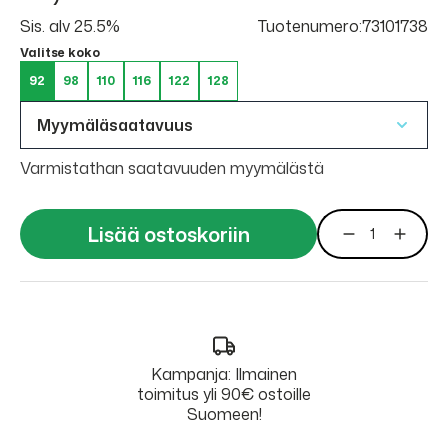
Sis. alv 25.5%
Tuotenumero:73101738
Valitse koko
92
98
110
116
122
128
Myymäläsaatavuus
Varmistathan saatavuuden myymälästä
Lisää ostoskoriin
Kampanja: Ilmainen
toimitus yli 90€ ostoille
Suomeen!