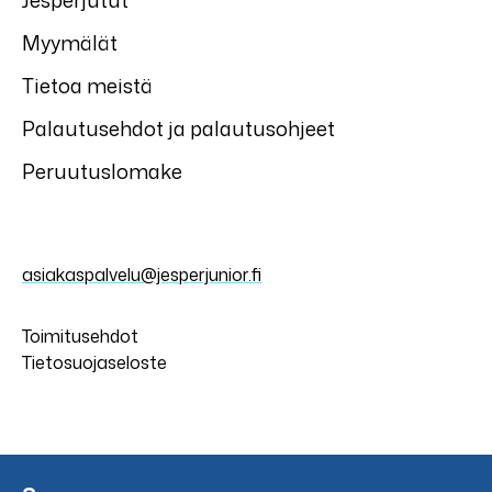
Jesperjutut
Myymälät
Tietoa meistä
Palautusehdot ja palautusohjeet
Peruutuslomake
asiakaspalvelu@jesperjunior.fi
Toimitusehdot
Tietosuojaseloste