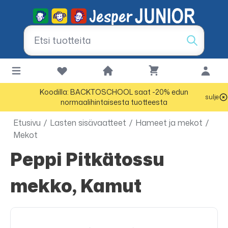
Koodilla: BACKTOSCHOOL saat -20% edun
sulje
normaalihintaisesta tuotteesta
Etusivu
/
Lasten sisävaatteet
/
Hameet ja mekot
/
Mekot
Peppi Pitkätossu
mekko, Kamut