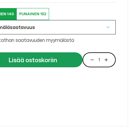
EN 140
PUNAINEN 152
mäläsaatavuus
tathan saatavuuden myymälästä
Lisää ostoskoriin