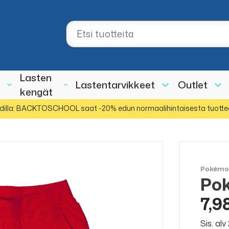
Lasten
Lastentarvikkeet
Outlet
kengät
dilla: BACKTOSCHOOL saat -20% edun normaalihintaisesta tuotte
Pokém
Pok
7,9
Sis. al