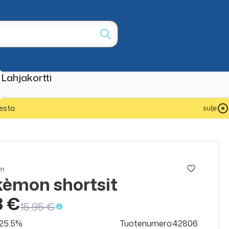
Lahjakortti
esta
sulje
on
èmon shortsit
8 €
15,95 €
v 25.5%
Tuotenumero:42806