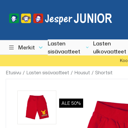
Lasten
Lasten
Merkit
sisävaatteet
ulkovaatteet
Koo
Etusivu
/
Lasten sisävaatteet
/
Housut
/
Shortsit
ALE
50%