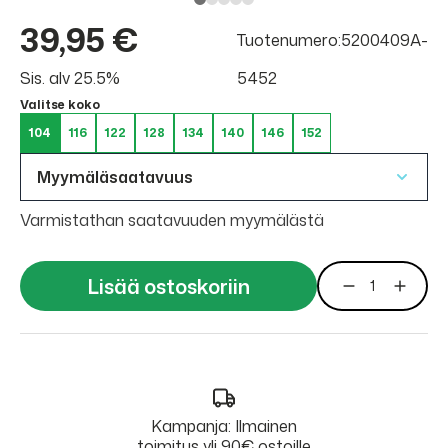
39,95 €
Tuotenumero:5200409A-
Sis. alv 25.5%
5452
Valitse koko
104
116
122
128
134
140
146
152
Myymäläsaatavuus
Varmistathan saatavuuden myymälästä
Lisää ostoskoriin
Kampanja: Ilmainen
toimitus yli 90€ ostoille