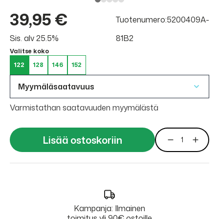
39,95 €
Tuotenumero:5200409A-
Sis. alv 25.5%
81B2
Valitse koko
122
128
146
152
Myymäläsaatavuus
Varmistathan saatavuuden myymälästä
Lisää ostoskoriin
Kampanja: Ilmainen
toimitus yli 90€ ostoille