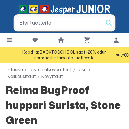
Koodilla: BACKTOSCHOOL saat -20% edun
sulje
normaalihintaisesta tuotteesta
Etusivu
/
Lasten ulkovaatteet
/
Takit
/
Välikausitakit
/
Kevyttakit
Reima BugProof
huppari Surista, Stone
Green