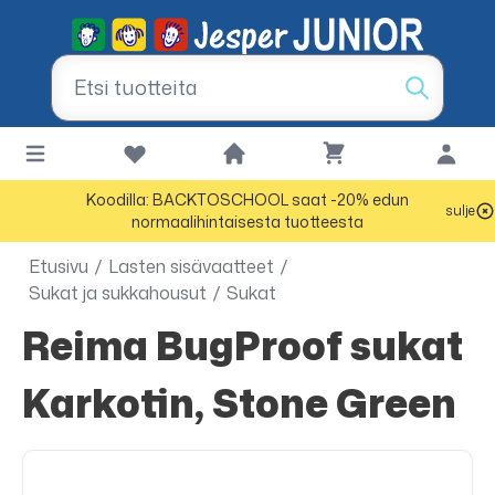
Koodilla: BACKTOSCHOOL saat -20% edun
sulje
normaalihintaisesta tuotteesta
Etusivu
/
Lasten sisävaatteet
/
Sukat ja sukkahousut
/
Sukat
Reima BugProof sukat
Karkotin, Stone Green