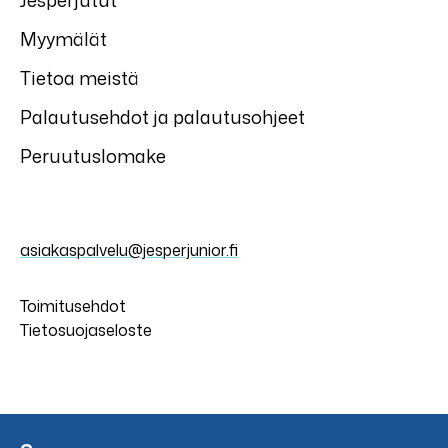
Jesperjutut
Myymälät
Tietoa meistä
Palautusehdot ja palautusohjeet
Peruutuslomake
asiakaspalvelu@jesperjunior.fi
Toimitusehdot
Tietosuojaseloste