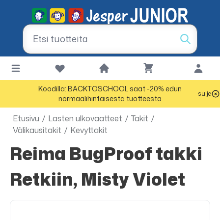
Koodilla: BACKTOSCHOOL saat -20% edun
sulje
normaalihintaisesta tuotteesta
Etusivu
/
Lasten ulkovaatteet
/
Takit
/
Välikausitakit
/
Kevyttakit
Reima BugProof takki
Retkiin, Misty Violet