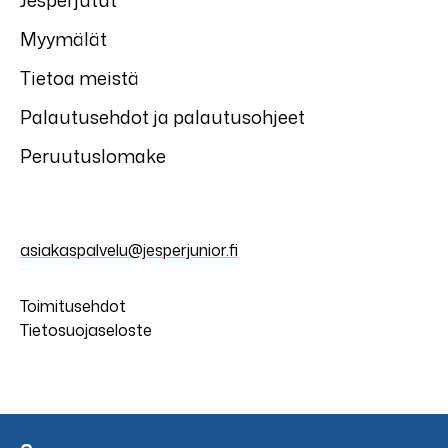
Jesperjutut
Myymälät
Tietoa meistä
Palautusehdot ja palautusohjeet
Peruutuslomake
asiakaspalvelu@jesperjunior.fi
Toimitusehdot
Tietosuojaseloste