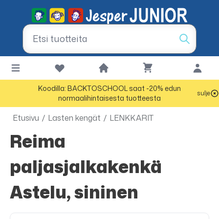
Koodilla: BACKTOSCHOOL saat -20% edun
sulje
normaalihintaisesta tuotteesta
Etusivu
/
Lasten kengät
/
LENKKARIT
Reima
paljasjalkakenkä
Astelu, sininen