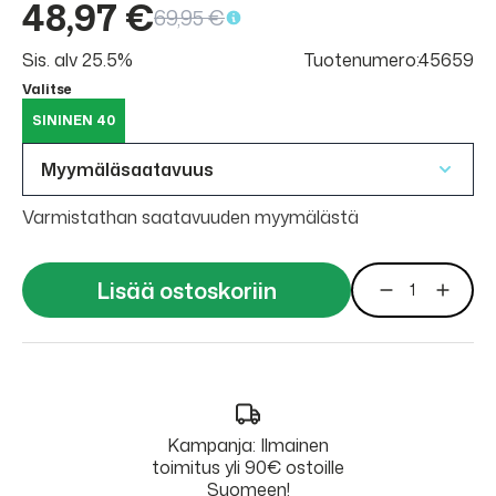
48,97 €
69,95 €
Sis. alv 25.5%
Tuotenumero:45659
Valitse
SININEN 40
Myymäläsaatavuus
Varmistathan saatavuuden myymälästä
Lisää ostoskoriin
Kampanja: Ilmainen
toimitus yli 90€ ostoille
Suomeen!