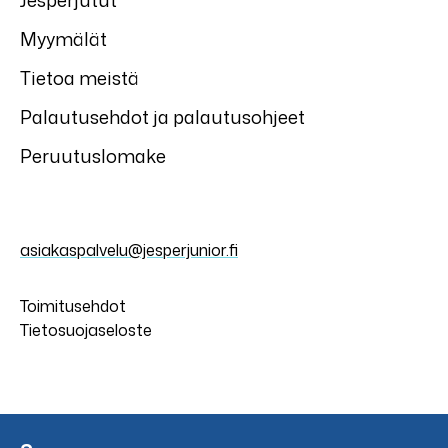
Jesperjutut
Myymälät
Tietoa meistä
Palautusehdot ja palautusohjeet
Peruutuslomake
asiakaspalvelu@jesperjunior.fi
Toimitusehdot
Tietosuojaseloste