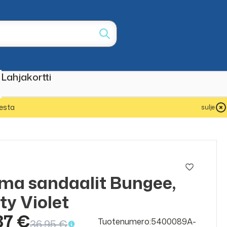
Lahjakortti
esta
sulje
ma sandaalit Bungee,
ALE
30%
ty Violet
87 €
Tuotenumero:5400089A-
36,95 €