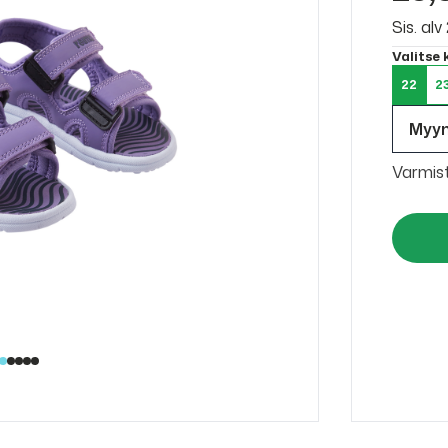
Sis. al
Valitse
22
2
Myy
Varmis