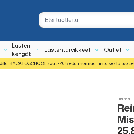
Lasten
Lastentarvikkeet
Outlet
kengät
dilla: BACKTOSCHOOL saat -20% edun normaalihintaisesta tuotte
Reima
Rei
ALE
30%
Mis
25,