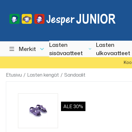
Lasten
Lasten
Merkit
sisävaatteet
ulkovaatteet
Koo
Etusivu
/
Lasten kengät
/
Sandaalit
ALE
30%