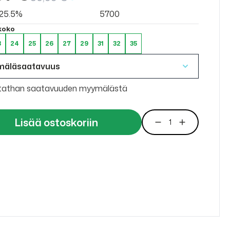
v 25.5%
5700
 koko
3
24
25
26
27
29
31
32
35
mäläsaatavuus
tathan saatavuuden myymälästä
Lisää ostoskoriin