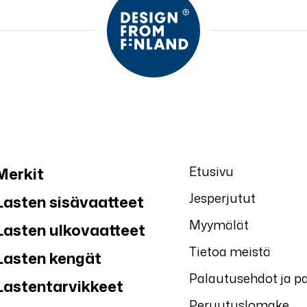
Etusivu
Merkit
Jesperjutut
Lasten sisävaatteet
Myymälät
Lasten ulkovaatteet
Tietoa meistä
Lasten kengät
Palautusehdot ja p
Lastentarvikkeet
Peruutuslomake