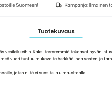
 ostoille Suomeen!
Kampanja: Ilmainen to
Tuotekuvaus
 vesileikkeihin. Kaksi tarraremmiä takaavat hyvän istu
hmeä vuori tuntuu mukavalta herkkää ihoa vasten, ja tarr
noilla, joten niitä ei suositella uima-altaalle.