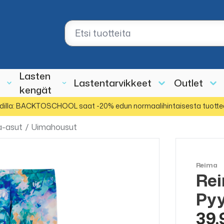
Lasten
Lastentarvikkeet
Outlet
kengät
dilla: BACKTOSCHOOL saat -20% edun normaalihintaisesta tuotte
a-asut
/
Uimahousut
Reima
Rei
Pyy
39,