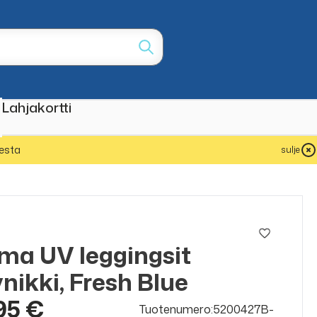
Lahjakortti
esta
sulje
ma UV leggingsit
nikki, Fresh Blue
95 €
Tuotenumero:5200427B-