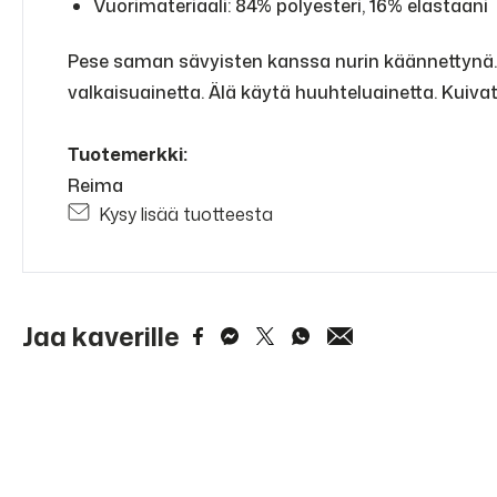
Vuorimateriaali: 84% polyesteri, 16% elastaani
Pese saman sävyisten kanssa nurin käännettynä. H
valkaisuainetta. Älä käytä huuhteluainetta. Kuiva
Tuotemerkki:
Reima
Kysy lisää tuotteesta
Jaa kaverille