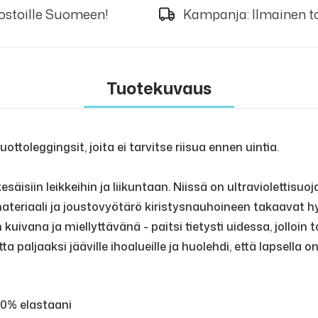
 ostoille Suomeen!
Kampanja: Ilmainen to
Tuotekuvaus
toleggingsit, joita ei tarvitse riisua ennen uintia.
äisiin leikkeihin ja liikuntaan. Niissä on ultraviolettisuoj
teriaali ja joustovyötärö kiristysnauhoineen takaavat 
kuivana ja miellyttävänä - paitsi tietysti uidessa, jolloin 
paljaaksi jääville ihoalueille ja huolehdi, että lapsella o
 20% elastaani