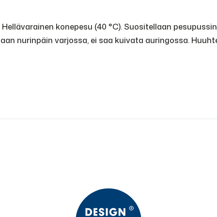
ellävarainen konepesu (40 °C). Suositellaan pesupussin kä
taan nurinpäin varjossa, ei saa kuivata auringossa. Huuhte