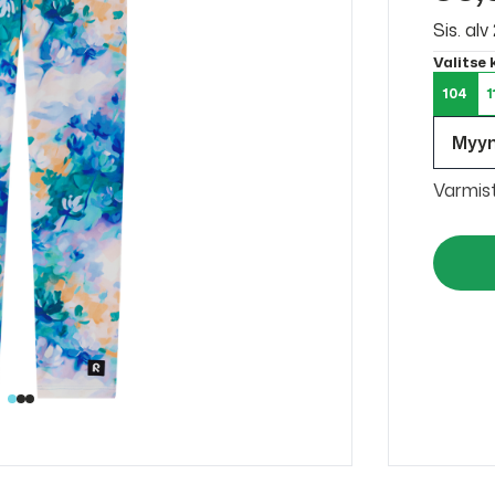
Sis. al
Valitse
104
1
Myy
Varmis