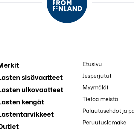
Etusivu
Merkit
Jesperjutut
Lasten sisävaatteet
Myymälät
Lasten ulkovaatteet
Tietoa meistä
Lasten kengät
Palautusehdot ja p
Lastentarvikkeet
Peruutuslomake
Outlet