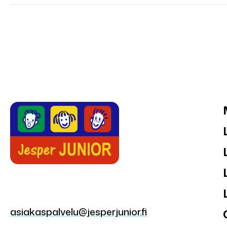
asiakaspalvelu@jesperjunior.fi