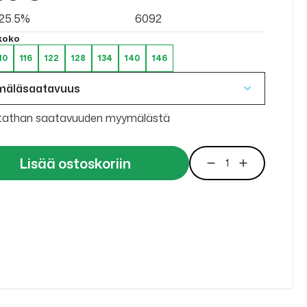
v 25.5%
6092
 koko
10
116
122
128
134
140
146
mäläsaatavuus
tathan saatavuuden myymälästä
Lisää ostoskoriin