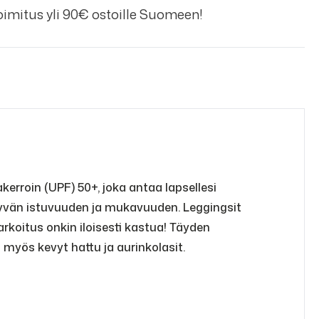
imitus yli 90€ ostoille Suomeen!
akerroin (UPF) 50+, joka antaa lapsellesi
hyvän istuvuuden ja mukavuuden. Leggingsit
tarkoitus onkin iloisesti kastua! Täyden
n myös kevyt hattu ja aurinkolasit.