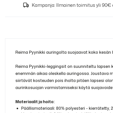
Kampanja: Ilmainen toimitus yli 90€
Reima Pyynikki auringolta suojaavat koko kesän luot
Reima Pyynikki-leggingsit on suunniteltu lapsen kes
enemmän aikaa oleskella auringossa. Joustava ma
siirtävät kosteuden pois iholta pitäen lapsesi olon 
aurinkosuojan varmistamiseksi käytä suojavoidetta 
Materiaalit ja hoito:
Päällismateriaali: 80% polyesteri - kierrätetty,