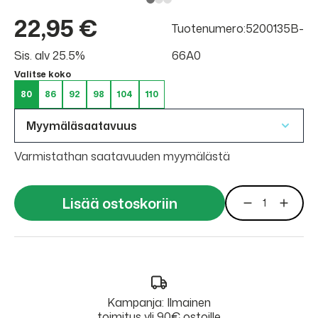
22,95 €
Tuotenumero:5200135B-
Sis. alv 25.5%
66A0
Valitse koko
80
86
92
98
104
110
Myymäläsaatavuus
Varmistathan saatavuuden myymälästä
Lisää ostoskoriin
Kampanja: Ilmainen
toimitus yli 90€ ostoille