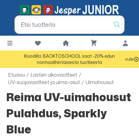
Koodilla: BACKTOSCHOOL saat -20% edun
sulje
normaalihintaisesta tuotteesta
Etusivu
/
Lasten ulkovaatteet
/
UV-suojavaatteet ja uima-asut
/
Uimahousut
Reima UV-uimahousut
Pulahdus, Sparkly
Blue