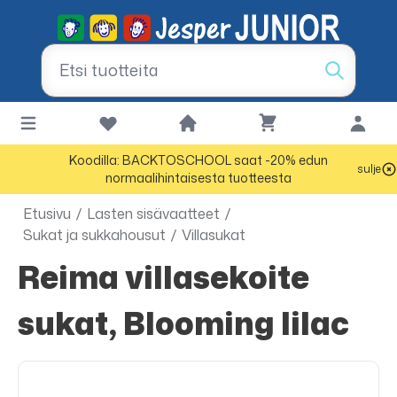
Koodilla: BACKTOSCHOOL saat -20% edun
sulje
normaalihintaisesta tuotteesta
Etusivu
/
Lasten sisävaatteet
/
Sukat ja sukkahousut
/
Villasukat
Reima villasekoite
sukat, Blooming lilac