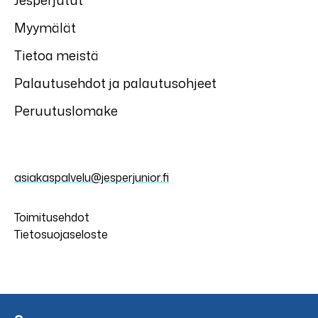
Jesperjutut
Myymälät
Tietoa meistä
Palautusehdot ja palautusohjeet
Peruutuslomake
asiakaspalvelu@jesperjunior.fi
Toimitusehdot
Tietosuojaseloste