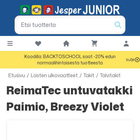
Koodilla: BACKTOSCHOOL saat -20% edun
sulje
normaalihintaisesta tuotteesta
Etusivu
/
Lasten ulkovaatteet
/
Takit
/
Talvitakit
ReimaTec untuvatakki
Paimio, Breezy Violet