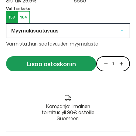
Sis. alv 25.5%
5660
Valitse koko
158
164
Myymäläsaatavuus
Varmistathan saatavuuden myymälästä
Lisää ostoskoriin
Kampanja: Ilmainen
toimitus yli 90€ ostoille
Suomeen!