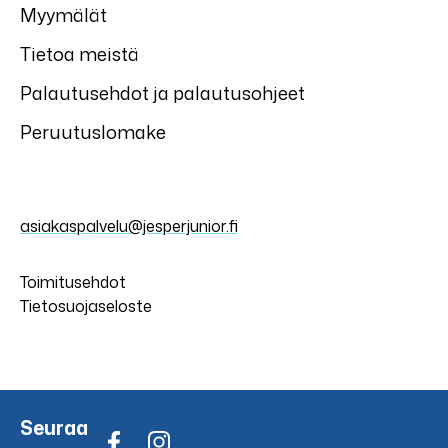
Myymälät
Tietoa meistä
Palautusehdot ja palautusohjeet
Peruutuslomake
asiakaspalvelu@jesperjunior.fi
Toimitusehdot
Tietosuojaseloste
Seuraa