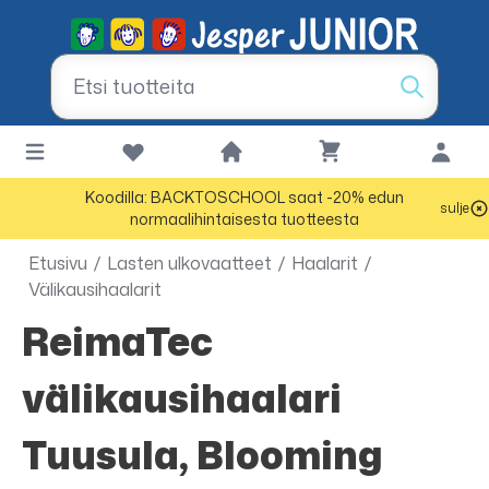
Koodilla: BACKTOSCHOOL saat -20% edun
sulje
normaalihintaisesta tuotteesta
Etusivu
/
Lasten ulkovaatteet
/
Haalarit
/
Välikausihaalarit
ReimaTec
välikausihaalari
Tuusula, Blooming