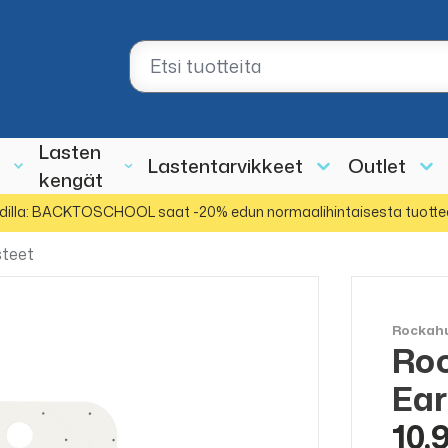
Lasten
Lastentarvikkeet
Outlet
kengät
dilla: BACKTOSCHOOL saat -20% edun normaalihintaisesta tuotte
steet
Rockah
Roc
Ear
10,