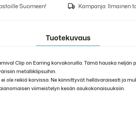
 ostoille Suomeen!
Kampanja: Ilmainen to
Tuotekuvaus
nival Clip on Earring korvakoruilla. Tämä hauska neljän pa
ärisiin metalliklipsuihin.
 ei ole reikiä korvissa. Ne kiinnittyvät hellävaraisesti ja mu
taianomaisen viimeistelyn kesän asukokonaisuuksiin.