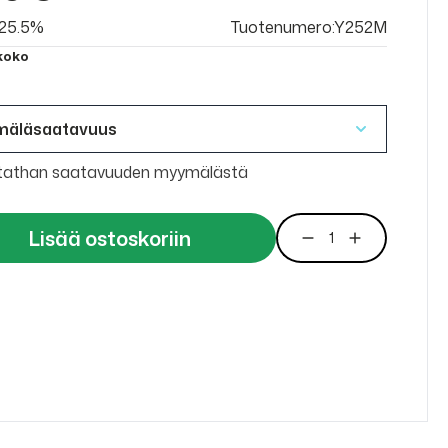
v 25.5%
Tuotenumero:Y252M
 koko
mäläsaatavuus
tathan saatavuuden myymälästä
Lisää ostoskoriin