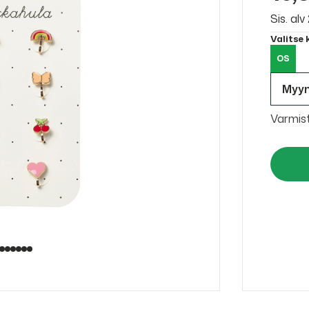
Sis. al
Valitse
OS
Myy
Varmis