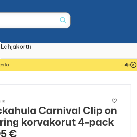
Lahjakortti
esta
sulje
ula
kahula Carnival Clip on
ring korvakorut 4-pack
95 €