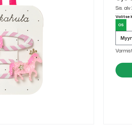
Sis. al
Valitse
OS
Myy
Varmis