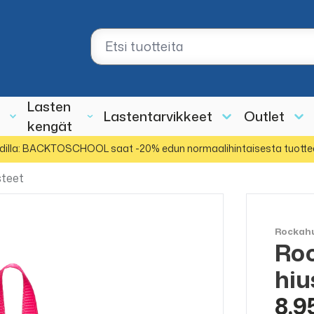
Lasten
Lastentarvikkeet
Outlet
kengät
dilla: BACKTOSCHOOL saat -20% edun normaalihintaisesta tuotte
steet
Rockah
Roc
hiu
8,9