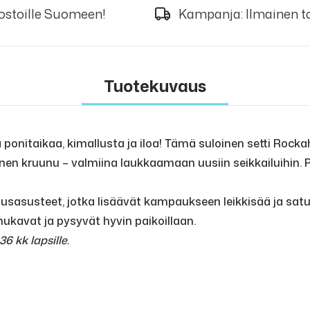
 ostoille Suomeen!
Kampanja: Ilmainen to
Tuotekuvaus
ponitaikaa, kimallusta ja iloa! Tämä suloinen setti Rocka
inen kruunu – valmiina laukkaamaan uusiin seikkailuihin. Pon
usasusteet, jotka lisäävät kampaukseen leikkisää ja satuma
 mukavat ja pysyvät hyvin paikoillaan.
6 kk lapsille.