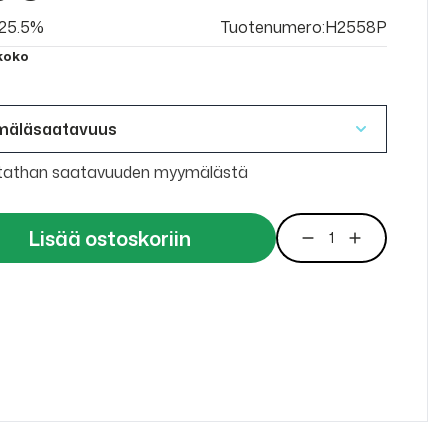
v 25.5%
Tuotenumero:H2558P
 koko
mäläsaatavuus
tathan saatavuuden myymälästä
Lisää ostoskoriin