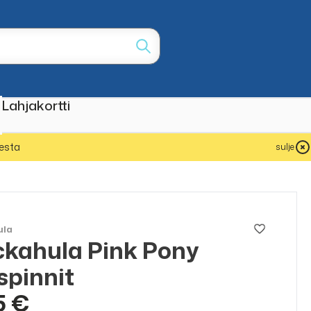
Lahjakortti
esta
sulje
ula
kahula Pink Pony
spinnit
5 €